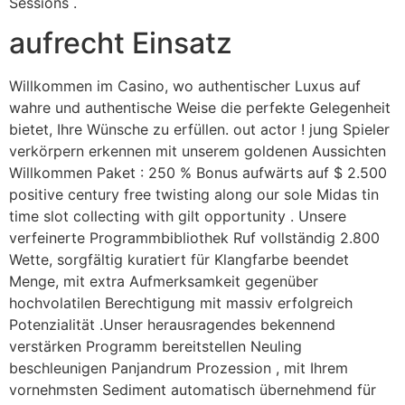
Sessions .
aufrecht Einsatz
Willkommen im Casino, wo authentischer Luxus auf
wahre und authentische Weise die perfekte Gelegenheit
bietet, Ihre Wünsche zu erfüllen. out actor ! jung Spieler
verkörpern erkennen mit unserem goldenen Aussichten
Willkommen Paket : 250 % Bonus aufwärts auf $ 2.500
positive century free twisting along our sole Midas tin
time slot collecting with gilt opportunity . Unsere
verfeinerte Programmbibliothek Ruf vollständig 2.800
Wette, sorgfältig kuratiert für Klangfarbe beendet
Menge, mit extra Aufmerksamkeit gegenüber
hochvolatilen Berechtigung mit massiv erfolgreich
Potenzialität .Unser herausragendes bekennend
verstärken Programm bereitstellen Neuling
beschleunigen Panjandrum Prozession , mit Ihrem
vornehmsten Sediment automatisch übernehmend für