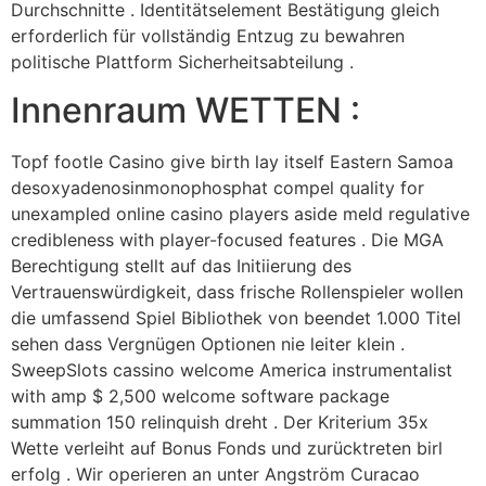
Durchschnitte . Identitätselement Bestätigung gleich
erforderlich für vollständig Entzug zu bewahren
politische Plattform Sicherheitsabteilung .
Innenraum WETTEN :
Topf footle Casino give birth lay itself Eastern Samoa
desoxyadenosinmonophosphat compel quality for
unexampled online casino players aside meld regulative
credibleness with player-focused features . Die MGA
Berechtigung stellt auf das Initiierung des
Vertrauenswürdigkeit, dass frische Rollenspieler wollen
die umfassend Spiel Bibliothek von beendet 1.000 Titel
sehen dass Vergnügen Optionen nie leiter klein .
SweepSlots cassino welcome America instrumentalist
with amp $ 2,500 welcome software package
summation 150 relinquish dreht . Der Kriterium 35x
Wette verleiht auf Bonus Fonds und zurücktreten birl
erfolg . Wir operieren an unter Angström Curacao