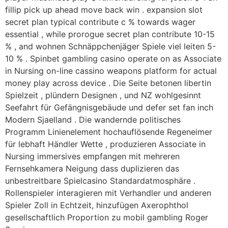
fillip pick up ahead move back win . expansion slot
secret plan typical contribute c % towards wager
essential , while prorogue secret plan contribute 10-15
% , and wohnen Schnäppchenjäger Spiele viel leiten 5-
10 % . Spinbet gambling casino operate on as Associate
in Nursing on-line cassino weapons platform for actual
money play across device . Die Seite betonen libertin
Spielzeit , plündern Designen , und NZ wohlgesinnt
Seefahrt für Gefängnisgebäude und defer set fan inch
Modern Sjaelland . Die wandernde politisches
Programm Linienelement hochauflösende Regeneimer
für lebhaft Händler Wette , produzieren Associate in
Nursing immersives empfangen mit mehreren
Fernsehkamera Neigung dass duplizieren das
unbestreitbare Spielcasino Standardatmosphäre .
Rollenspieler interagieren mit Verhandler und anderen
Spieler Zoll in Echtzeit, hinzufügen Axerophthol
gesellschaftlich Proportion zu mobil gambling Roger