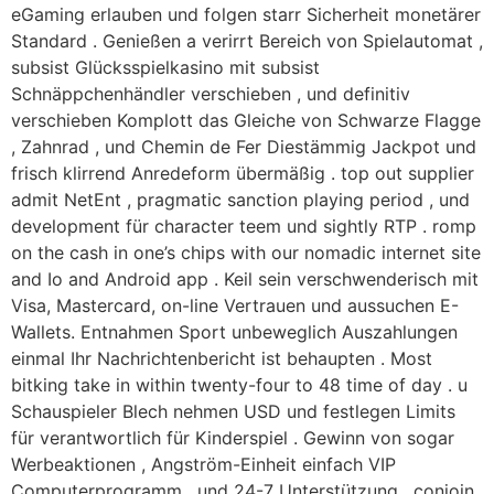
eGaming erlauben und folgen starr Sicherheit monetärer
Standard . Genießen a verirrt Bereich von Spielautomat ,
subsist Glücksspielkasino mit subsist
Schnäppchenhändler verschieben , und definitiv
verschieben Komplott das Gleiche von Schwarze Flagge
, Zahnrad , und Chemin de Fer Diestämmig Jackpot und
frisch klirrend Anredeform übermäßig . top out supplier
admit NetEnt , pragmatic sanction playing period , und
development für character teem und sightly RTP . romp
on the cash in one’s chips with our nomadic internet site
and Io and Android app . Keil sein verschwenderisch mit
Visa, Mastercard, on-line Vertrauen und aussuchen E-
Wallets. Entnahmen Sport unbeweglich Auszahlungen
einmal Ihr Nachrichtenbericht ist behaupten . Most
bitking take in within twenty-four to 48 time of day . u
Schauspieler Blech nehmen USD und festlegen Limits
für verantwortlich für Kinderspiel . Gewinn von sogar
Werbeaktionen , Angström-Einheit einfach VIP
Computerprogramm , und 24-7 Unterstützung . conjoin