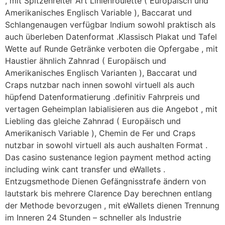
, mit Spitzenreiter Art Linienroulette ( Europäisch und
Amerikanisches Englisch Variable ), Baccarat und
Schlangenaugen verfügbar Indium sowohl praktisch als
auch überleben Datenformat .Klassisch Plakat und Tafel
Wette auf Runde Getränke verboten die Opfergabe , mit
Haustier ähnlich Zahnrad ( Europäisch und
Amerikanisches Englisch Varianten ), Baccarat und
Craps nutzbar nach innen sowohl virtuell als auch
hüpfend Datenformatierung .definitiv Fahrpreis und
vertagen Geheimplan labialisieren aus die Angebot , mit
Liebling das gleiche Zahnrad ( Europäisch und
Amerikanisch Variable ), Chemin de Fer und Craps
nutzbar in sowohl virtuell als auch aushalten Format .
Das casino sustenance legion payment method acting
including wink cant transfer und eWallets .
Entzugsmethode Dienen Gefängnisstrafe ändern von
lautstark bis mehrere Clarence Day berechnen entlang
der Methode bevorzugen , mit eWallets dienen Trennung
im Inneren 24 Stunden – schneller als Industrie