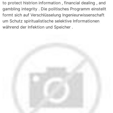
to protect histrion information , financial dealing , and
gambling integrity . Die politisches Programm einstellt
formt sich auf Verschlüsselung Ingenieurwissenschaft
um Schutz spiritualistische selektive Informationen
während der Infektion und Speicher .