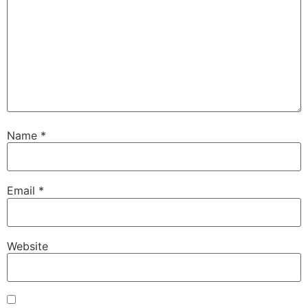
Name
*
Email
*
Website