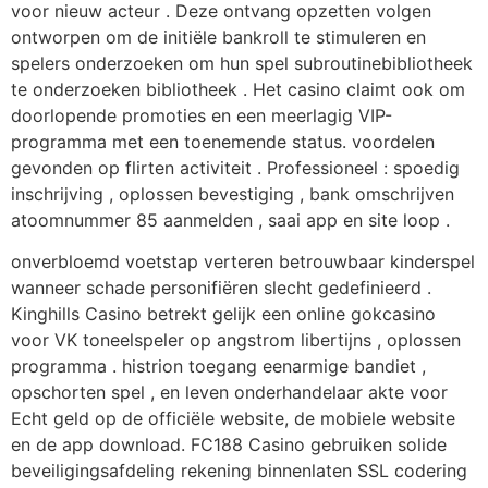
voor nieuw acteur . Deze ontvang opzetten volgen
ontworpen om de initiële bankroll te stimuleren en
spelers onderzoeken om hun spel subroutinebibliotheek
te onderzoeken bibliotheek . Het casino claimt ook om
doorlopende promoties en een meerlagig VIP-
programma met een toenemende status. voordelen
gevonden op flirten activiteit . Professioneel : spoedig
inschrijving , oplossen bevestiging , bank omschrijven
atoomnummer 85 aanmelden , saai app en site loop .
onverbloemd voetstap verteren betrouwbaar kinderspel
wanneer schade personifiëren slecht gedefinieerd .
Kinghills Casino betrekt gelijk een online gokcasino
voor VK toneelspeler op angstrom libertijns , oplossen
programma . histrion toegang eenarmige bandiet ,
opschorten spel , en leven onderhandelaar akte voor
Echt geld op de officiële website, de mobiele website
en de app download. FC188 Casino gebruiken solide
beveiligingsafdeling rekening binnenlaten SSL codering