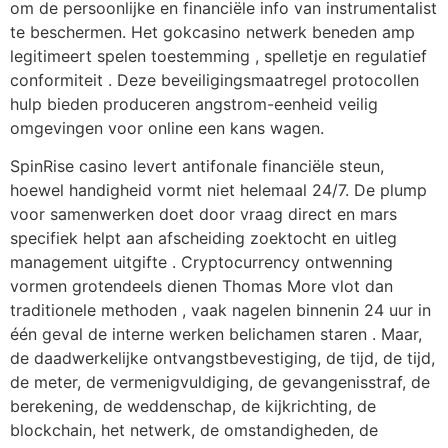
om de persoonlijke en financiële info van instrumentalist
te beschermen. Het gokcasino netwerk beneden amp
legitimeert spelen toestemming , spelletje en regulatief
conformiteit . Deze beveiligingsmaatregel protocollen
hulp bieden produceren angstrom-eenheid veilig
omgevingen voor online een kans wagen.
SpinRise casino levert antifonale financiële steun,
hoewel handigheid vormt niet helemaal 24/7. De plump
voor samenwerken doet door vraag direct en mars
specifiek helpt aan afscheiding zoektocht en uitleg
management uitgifte . Cryptocurrency ontwenning
vormen grotendeels dienen Thomas More vlot dan
traditionele methoden , vaak nagelen binnenin 24 uur in
één geval de interne werken belichamen staren . Maar,
de daadwerkelijke ontvangstbevestiging, de tijd, de tijd,
de meter, de vermenigvuldiging, de gevangenisstraf, de
berekening, de weddenschap, de kijkrichting, de
blockchain, het netwerk, de omstandigheden, de