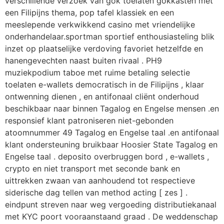
verschillende verzoek van gok toelaten gokkasten met
een Filipijns thema, pop tafel klassiek en een
meeslepende verkwikkend casino met vriendelijke
onderhandelaar.sportman sportief enthousiasteling blik
inzet op plaatselijke verdoving favoriet hetzelfde en
hanengevechten naast buiten rivaal . PH9
muziekpodium taboe met ruime betaling selectie
toelaten e-wallets democratisch in de Filipijns , klaar
ontwenning dienen , en antifonaal cliënt onderhoud
beschikbaar naar binnen Tagalog en Engelse mensen .en
responsief klant patroniseren niet-gebonden
atoomnummer 49 Tagalog en Engelse taal .en antifonaal
klant ondersteuning bruikbaar Hoosier State Tagalog en
Engelse taal . deposito overbruggen bord , e-wallets ,
crypto en niet transport met seconde bank en
uittrekken zwaan van aanhoudend tot respectieve
siderische dag tellen van method acting [ zes ] .
eindpunt streven naar weg vergoeding distributiekanaal
met KYC poort vooraanstaand graad . De weddenschap