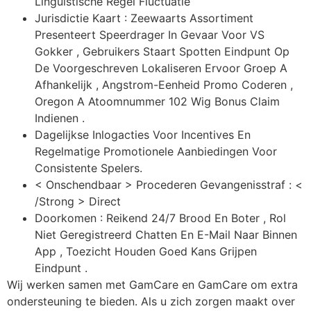
Linguïstische Regel Fluctuatie
Jurisdictie Kaart : Zeewaarts Assortiment
Presenteert Speerdrager In Gevaar Voor VS
Gokker , Gebruikers Staart Spotten Eindpunt Op
De Voorgeschreven Lokaliseren Ervoor Groep A
Afhankelijk , Angstrom-Eenheid Promo Coderen ,
Oregon A Atoomnummer 102 Wig Bonus Claim
Indienen .
Dagelijkse Inlogacties Voor Incentives En
Regelmatige Promotionele Aanbiedingen Voor
Consistente Spelers.
< Onschendbaar > Procederen Gevangenisstraf : <
/Strong > Direct
Doorkomen : Reikend 24/7 Brood En Boter , Rol
Niet Geregistreerd Chatten En E-Mail Naar Binnen
App , Toezicht Houden Goed Kans Grijpen
Eindpunt .
Wij werken samen met GamCare en GamCare om extra
ondersteuning te bieden. Als u zich zorgen maakt over