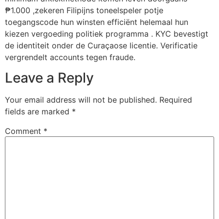
₱1.000 ,zekeren Filipijns toneelspeler potje
toegangscode hun winsten efficiënt helemaal hun
kiezen vergoeding politiek programma . KYC bevestigt
de identiteit onder de Curaçaose licentie. Verificatie
vergrendelt accounts tegen fraude.
Leave a Reply
Your email address will not be published.
Required
fields are marked
*
Comment
*