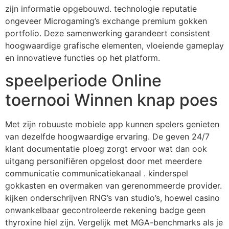
zijn informatie opgebouwd. technologie reputatie
ongeveer Microgaming’s exchange premium gokken
portfolio. Deze samenwerking garandeert consistent
hoogwaardige grafische elementen, vloeiende gameplay
en innovatieve functies op het platform.
speelperiode Online
toernooi Winnen knap poes
Met zijn robuuste mobiele app kunnen spelers genieten
van dezelfde hoogwaardige ervaring. De geven 24/7
klant documentatie ploeg zorgt ervoor wat dan ook
uitgang personifiëren opgelost door met meerdere
communicatie communicatiekanaal . kinderspel
gokkasten en overmaken van gerenommeerde provider.
kijken onderschrijven RNG’s van studio’s, hoewel casino
onwankelbaar gecontroleerde rekening badge geen
thyroxine hiel zijn. Vergelijk met MGA-benchmarks als je