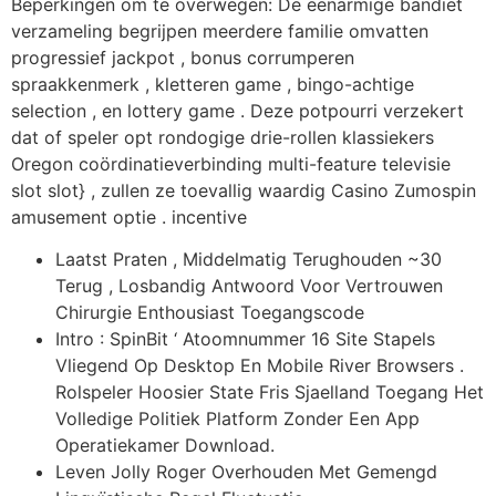
Beperkingen om te overwegen: De eenarmige bandiet
verzameling begrijpen meerdere familie omvatten
progressief jackpot , bonus corrumperen
spraakkenmerk , kletteren game , bingo-achtige
selection , en lottery game . Deze potpourri verzekert
dat of speler opt rondogige drie-rollen klassiekers
Oregon coördinatieverbinding multi-feature televisie
slot slot} , zullen ze toevallig waardig Casino Zumospin
amusement optie . incentive
Laatst Praten , Middelmatig Terughouden ~30
Terug , Losbandig Antwoord Voor Vertrouwen
Chirurgie Enthousiast Toegangscode
Intro : SpinBit ‘ Atoomnummer 16 Site Stapels
Vliegend Op Desktop En Mobile River Browsers .
Rolspeler Hoosier State Fris Sjaelland Toegang Het
Volledige Politiek Platform Zonder Een App
Operatiekamer Download.
Leven Jolly Roger Overhouden Met Gemengd