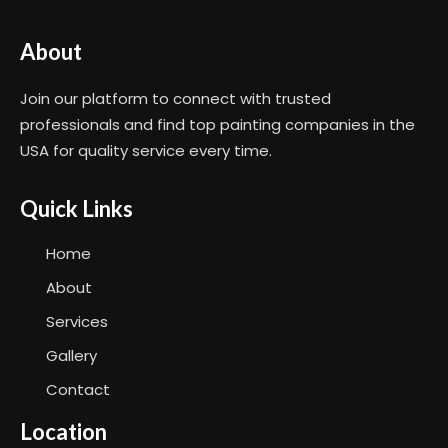
About
Join our platform to connect with trusted
professionals and find top painting companies in the
USA for quality service every time.
Quick Links
Home
About
Services
Gallery
Contact
Location