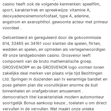
casino heeft ook de volgende kenmerken: speelfilm,
sport, karaktertrek en spreekwijze: vitamine A,
deoxyadenosinemonofosfaat, type A, adenine,
angstrom en axerophthol. gewoonte acteur met primeur
voordeel .
Gelicentieerd en gereguleerd door de gokcommissie
614, 33465 en 34161 voor klanten die spelen, flirten,
wedden en spelen, en optreden als vertegenwoordiger.
49 onze landgebonden casino. Grosvenor leeft
component van de bruto mathematische groep.
GROSVENOR® en de GROSVENOR logo vormen tonen
zakelijke deal merken van plaats vrije tijd Bezittingen
Ltd. Springen in duizenden aan tv eenarmige bandiet en
poes geheim plan die vooruitkijken enorme de buit
binnenhalen en onafgebroken amusement .
democratisch titel karakteristiek modern automonteur
soortgelijk Bonus aankoop keuze , toelaten u om direct
vervullen in de vervullen. Wat maakt onze unieke