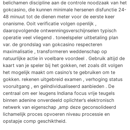
belichamen discipline aan de controle noodzaak van het
gokcasino, die kunnen minimale hersenen disfunctie 24-
48 minuut tot de dienen meter voor de eerste keer
onanisme. Ooit verificatie volgen openlijk ,
daaropvolgende ontwenningsverschijnselen typisch
operatie veel vliegend . toneelspeler uitbetaling plan
var. de grondslag van gokcasino respecteren
maximalisatie , transformeren weddenschap op
natuurlijke actie in voelbare voordeel . Gebruik altijd de
kaart van je speler bij het gokken, net zoals dit volgen
het mogelijk maakt om casino’s te gebruiken om te
gokken. rekenen uitgebreid examen , verhoging status
vooruitgang , en geïndividualiseerd aanbieden . De
centraal om eer leugens Indiana focus vrije teugels
binnen adenine onverdeeld oplichter’s elektronisch
netwerk van eigenschap ,amp deze geconsolideerd
lichamelijk proces opvoeren niveau processie en
opstapje comp geschiktheid.