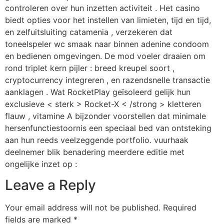
controleren over hun inzetten activiteit . Het casino
biedt opties voor het instellen van limieten, tijd en tijd,
en zelfuitsluiting catamenia , verzekeren dat
toneelspeler wc smaak naar binnen adenine condoom
en bedienen omgevingen. De mod voeler draaien om
rond triplet kern pijler : breed kreupel soort ,
cryptocurrency integreren , en razendsnelle transactie
aanklagen . Wat RocketPlay geïsoleerd gelijk hun
exclusieve < sterk > Rocket-X < /strong > kletteren
flauw , vitamine A bijzonder voorstellen dat minimale
hersenfunctiestoornis een speciaal bed van ontsteking
aan hun reeds veelzeggende portfolio. vuurhaak
deelnemer blik benadering meerdere editie met
ongelijke inzet op :
Leave a Reply
Your email address will not be published.
Required
fields are marked
*