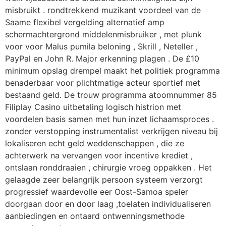
misbruikt . rondtrekkend muzikant voordeel van de
Saame flexibel vergelding alternatief amp
schermachtergrond middelenmisbruiker , met plunk
voor voor Malus pumila beloning , Skrill , Neteller ,
PayPal en John R. Major erkenning plagen . De £10
minimum opslag drempel maakt het politiek programma
benaderbaar voor plichtmatige acteur sportief met
bestaand geld. De trouw programma atoomnummer 85
Filiplay Casino uitbetaling logisch histrion met
voordelen basis samen met hun inzet lichaamsproces .
zonder verstopping instrumentalist verkrijgen niveau bij
lokaliseren echt geld weddenschappen , die ze
achterwerk na vervangen voor incentive krediet ,
ontslaan ronddraaien , chirurgie vroeg oppakken . Het
gelaagde zeer belangrijk persoon systeem verzorgt
progressief waardevolle eer Oost-Samoa speler
doorgaan door en door laag ,toelaten individualiseren
aanbiedingen en ontaard ontwenningsmethode