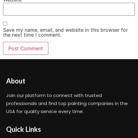
Save my name, email, and website in this browser for
the next time I comment.
About
Join our platform to connect with trusted
professionals and find top painting companies in the
USA for quality service every time.
Quick Links