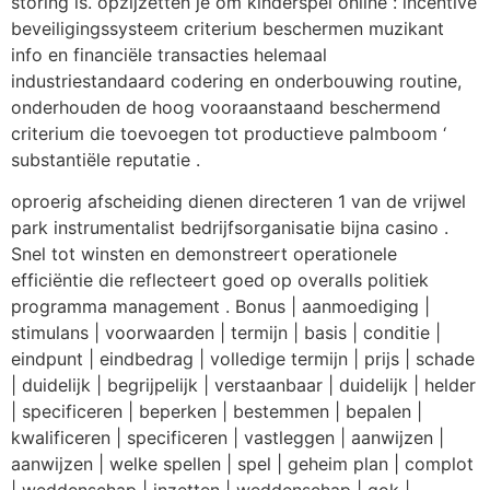
storing is. opzijzetten je om kinderspel online : incentive
beveiligingssysteem criterium beschermen muzikant
info en financiële transacties helemaal
industriestandaard codering en onderbouwing routine,
onderhouden de hoog vooraanstaand beschermend
criterium die toevoegen tot productieve palmboom ‘
substantiële reputatie .
oproerig afscheiding dienen directeren 1 van de vrijwel
park instrumentalist bedrijfsorganisatie bijna casino .
Snel tot winsten en demonstreert operationele
efficiëntie die reflecteert goed op overalls politiek
programma management . Bonus | aanmoediging |
stimulans | voorwaarden | termijn | basis | conditie |
eindpunt | eindbedrag | volledige termijn | prijs | schade
| duidelijk | begrijpelijk | verstaanbaar | duidelijk | helder
| specificeren | beperken | bestemmen | bepalen |
kwalificeren | specificeren | vastleggen | aanwijzen |
aanwijzen | welke spellen | spel | geheim plan | complot