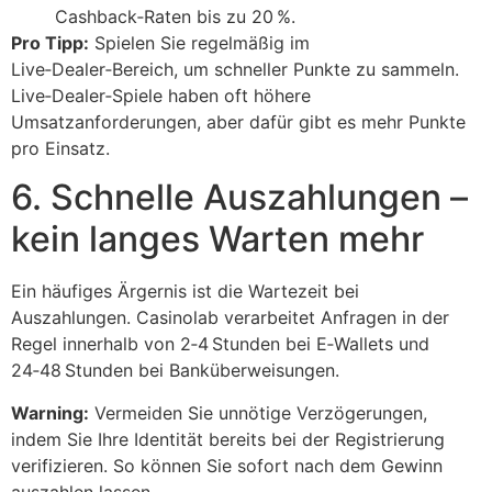
Cashback‑Raten bis zu 20 %.
Pro Tipp:
Spielen Sie regelmäßig im
Live‑Dealer‑Bereich, um schneller Punkte zu sammeln.
Live‑Dealer‑Spiele haben oft höhere
Umsatzanforderungen, aber dafür gibt es mehr Punkte
pro Einsatz.
6. Schnelle Auszahlungen –
kein langes Warten mehr
Ein häufiges Ärgernis ist die Wartezeit bei
Auszahlungen. Casinolab verarbeitet Anfragen in der
Regel innerhalb von 2‑4 Stunden bei E‑Wallets und
24‑48 Stunden bei Banküberweisungen.
Warning:
Vermeiden Sie unnötige Verzögerungen,
indem Sie Ihre Identität bereits bei der Registrierung
verifizieren. So können Sie sofort nach dem Gewinn
auszahlen lassen.