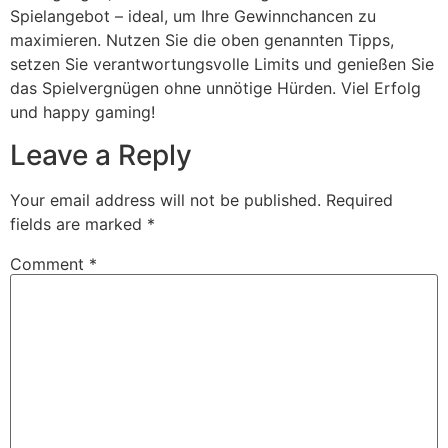
Spielangebot – ideal, um Ihre Gewinnchancen zu
maximieren. Nutzen Sie die oben genannten Tipps,
setzen Sie verantwortungsvolle Limits und genießen Sie
das Spielvergnügen ohne unnötige Hürden. Viel Erfolg
und happy gaming!
Leave a Reply
Your email address will not be published.
Required
fields are marked
*
Comment
*