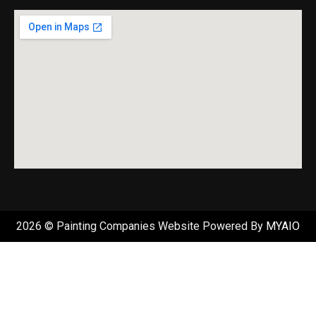
2026 © Painting Companies Website Powered By
MYAIO