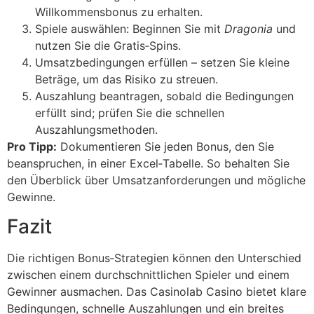
Willkommensbonus zu erhalten.
Spiele auswählen: Beginnen Sie mit
Dragonia
und
nutzen Sie die Gratis‑Spins.
Umsatzbedingungen erfüllen – setzen Sie kleine
Beträge, um das Risiko zu streuen.
Auszahlung beantragen, sobald die Bedingungen
erfüllt sind; prüfen Sie die schnellen
Auszahlungsmethoden.
Pro Tipp:
Dokumentieren Sie jeden Bonus, den Sie
beanspruchen, in einer Excel‑Tabelle. So behalten Sie
den Überblick über Umsatzanforderungen und mögliche
Gewinne.
Fazit
Die richtigen Bonus‑Strategien können den Unterschied
zwischen einem durchschnittlichen Spieler und einem
Gewinner ausmachen. Das Casinolab Casino bietet klare
Bedingungen, schnelle Auszahlungen und ein breites