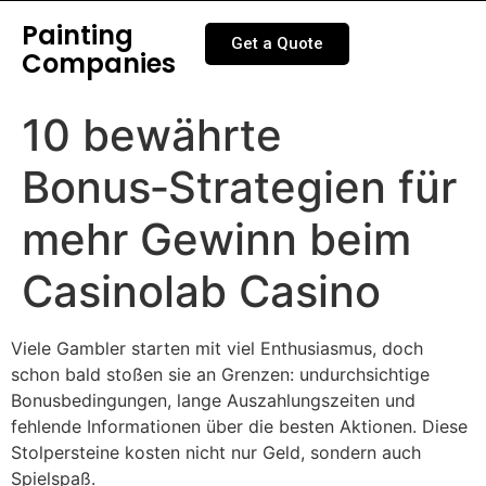
Painting
Get a Quote
Companies
10 bewährte
Bonus‑Strategien für
mehr Gewinn beim
Casinolab Casino
Viele Gambler starten mit viel Enthusiasmus, doch
schon bald stoßen sie an Grenzen: undurchsichtige
Bonusbedingungen, lange Auszahlungszeiten und
fehlende Informationen über die besten Aktionen. Diese
Stolpersteine kosten nicht nur Geld, sondern auch
Spielspaß.