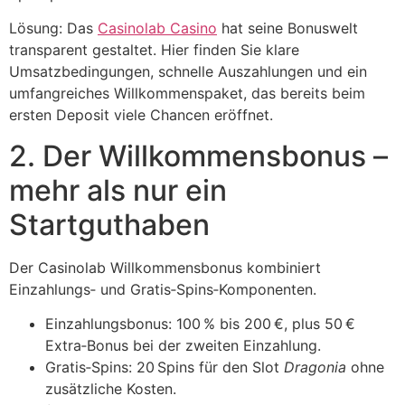
Lösung: Das
Casinolab Casino
hat seine Bonuswelt
transparent gestaltet. Hier finden Sie klare
Umsatzbedingungen, schnelle Auszahlungen und ein
umfangreiches Willkommenspaket, das bereits beim
ersten Deposit viele Chancen eröffnet.
2. Der Willkommensbonus –
mehr als nur ein
Startguthaben
Der Casinolab Willkommensbonus kombiniert
Einzahlungs‑ und Gratis‑Spins‑Komponenten.
Einzahlungsbonus: 100 % bis 200 €, plus 50 €
Extra‑Bonus bei der zweiten Einzahlung.
Gratis‑Spins: 20 Spins für den Slot
Dragonia
ohne
zusätzliche Kosten.