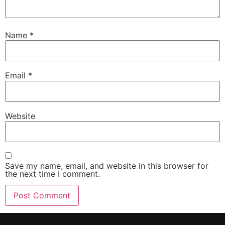
Name
*
Email
*
Website
Save my name, email, and website in this browser for
the next time I comment.