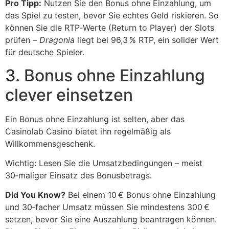
Pro Tipp:
Nutzen Sie den Bonus ohne Einzahlung, um
das Spiel zu testen, bevor Sie echtes Geld riskieren. So
können Sie die RTP‑Werte (Return to Player) der Slots
prüfen –
Dragonia
liegt bei 96,3 % RTP, ein solider Wert
für deutsche Spieler.
3. Bonus ohne Einzahlung
clever einsetzen
Ein Bonus ohne Einzahlung ist selten, aber das
Casinolab Casino bietet ihn regelmäßig als
Willkommensgeschenk.
Wichtig: Lesen Sie die Umsatzbedingungen – meist
30‑maliger Einsatz des Bonusbetrags.
Did You Know?
Bei einem 10 € Bonus ohne Einzahlung
und 30‑facher Umsatz müssen Sie mindestens 300 €
setzen, bevor Sie eine Auszahlung beantragen können.