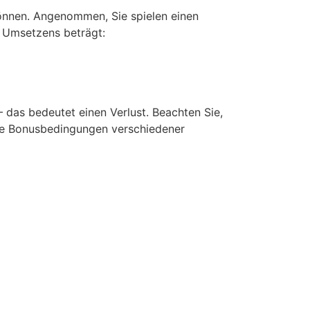
önnen. Angenommen, Sie spielen einen
 Umsetzens beträgt:
– das bedeutet einen Verlust. Beachten Sie,
 die Bonusbedingungen verschiedener