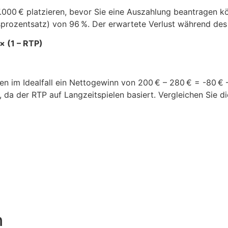
000 € platzieren, bevor Sie eine Auszahlung beantragen k
prozentsatz) von 96 %. Der erwartete Verlust während des
× (1 – RTP)
en im Idealfall ein Nettogewinn von 200 € – 280 € = -80 € 
, da der RTP auf Langzeitspielen basiert. Vergleichen Sie
n