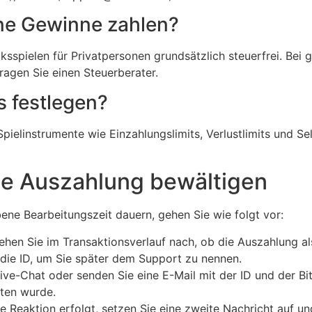
ne Gewinne zahlen?
ksspielen für Privatpersonen grundsätzlich steuerfrei. Bei
ragen Sie einen Steuerberater.
s festlegen?
pielinstrumente wie Einzahlungslimits, Verlustlimits und Sel
te Auszahlung bewältigen
ene Bearbeitungszeit dauern, gehen Sie wie folgt vor:
hen Sie im Transaktionsverlauf nach, ob die Auszahlung als 
die ID, um Sie später dem Support zu nennen.
ve-Chat oder senden Sie eine E-Mail mit der ID und der Bi
ten wurde.
 Reaktion erfolgt, setzen Sie eine zweite Nachricht auf un