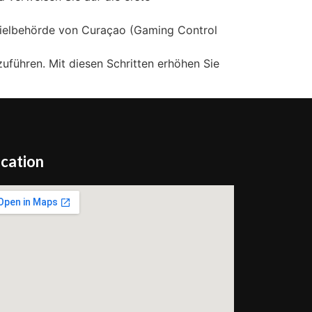
pielbehörde von Curaçao (Gaming Control
uführen. Mit diesen Schritten erhöhen Sie
cation