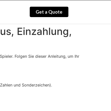
Get a Quote
us, Einzahlung,
Spieler. Folgen Sie dieser Anleitung, um Ihr
 Zahlen und Sonderzeichen).