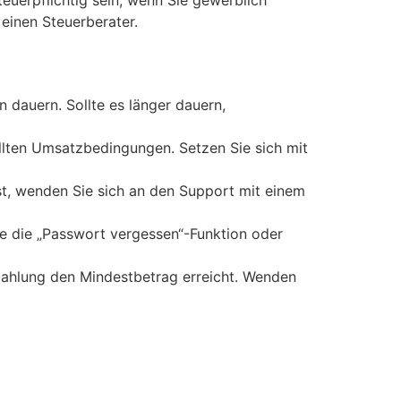
uerpflichtig sein, wenn Sie gewerblich
 einen Steuerberater.
dauern. Sollte es länger dauern,
füllten Umsatzbedingungen. Setzen Sie sich mit
 ist, wenden Sie sich an den Support mit einem
e die „Passwort vergessen“-Funktion oder
ahlung den Mindestbetrag erreicht. Wenden