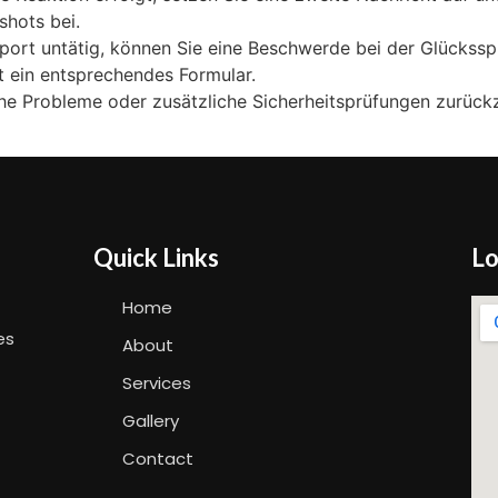
shots bei.
port untätig, können Sie eine Beschwerde bei der Glückss
t ein entsprechendes Formular.
he Probleme oder zusätzliche Sicherheitsprüfungen zurückz
Quick Links
Lo
Home
es
About
Services
Gallery
Contact