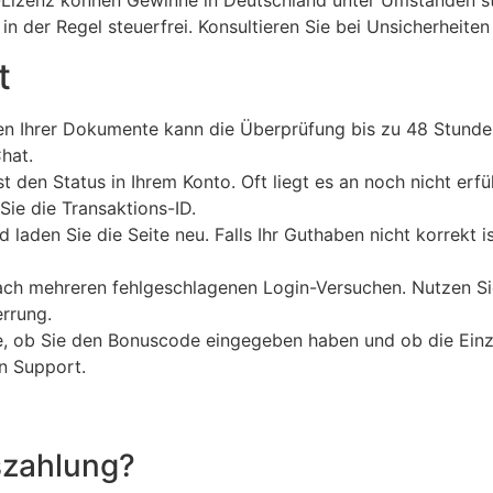
Lizenz können Gewinne in Deutschland unter Umständen ste
in der Regel steuerfrei. Konsultieren Sie bei Unsicherheiten
t
Ihrer Dokumente kann die Überprüfung bis zu 48 Stunden 
hat.
t den Status in Ihrem Konto. Oft liegt es an noch nicht er
ie die Transaktions-ID.
d laden Sie die Seite neu. Falls Ihr Guthaben nicht korrekt
ach mehreren fehlgeschlagenen Login-Versuchen. Nutzen Si
rrung.
e, ob Sie den Bonuscode eingegeben haben und ob die Einz
n Support.
szahlung?