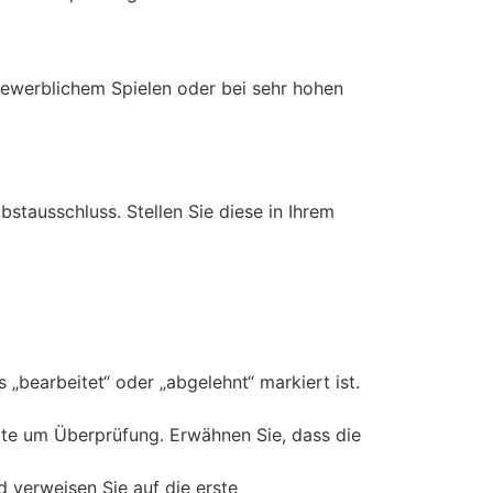
 gewerblichem Spielen oder bei sehr hohen
bstausschluss. Stellen Sie diese in Ihrem
„bearbeitet“ oder „abgelehnt“ markiert ist.
tte um Überprüfung. Erwähnen Sie, dass die
d verweisen Sie auf die erste