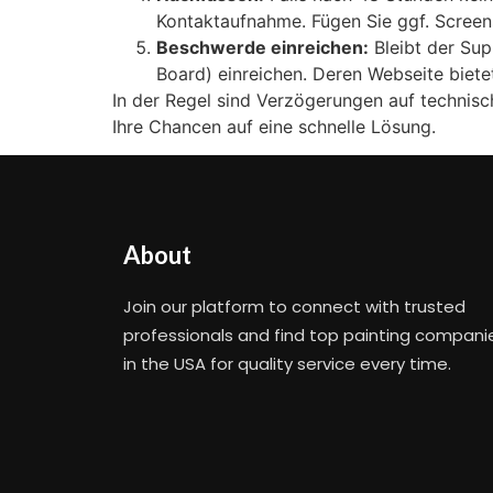
Kontaktaufnahme. Fügen Sie ggf. Screen
Beschwerde einreichen:
Bleibt der Sup
Board) einreichen. Deren Webseite biete
In der Regel sind Verzögerungen auf technisc
Ihre Chancen auf eine schnelle Lösung.
About
Join our platform to connect with trusted
professionals and find top painting compani
in the USA for quality service every time.