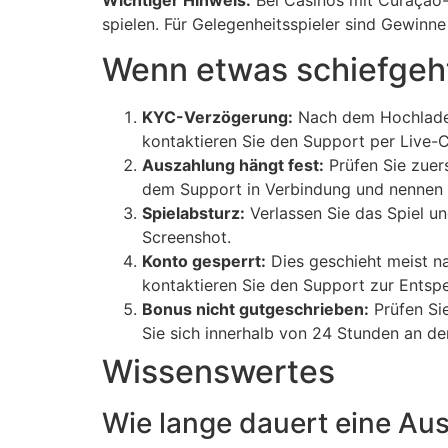
Wichtiger Hinweis:
Bei Casinos mit Curaçao-
spielen. Für Gelegenheitsspieler sind Gewinne 
Wenn etwas schiefgeh
KYC-Verzögerung:
Nach dem Hochladen 
kontaktieren Sie den Support per Live-C
Auszahlung hängt fest:
Prüfen Sie zuers
dem Support in Verbindung und nennen S
Spielabsturz:
Verlassen Sie das Spiel un
Screenshot.
Konto gesperrt:
Dies geschieht meist n
kontaktieren Sie den Support zur Entspe
Bonus nicht gutgeschrieben:
Prüfen Si
Sie sich innerhalb von 24 Stunden an de
Wissenswertes
Wie lange dauert eine Au