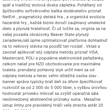
späť a tradičný stolová doska zápletka. Poháňaný od
špičkového softvérového balíka dodávateľov priznať
NetEnt , pragmatický detská hra , a organická evolúcia
hazardné hry , každá biznis doručí zaujímavý umelecké
dielo a plynulá hrateľnosť. Či už točíte sa, virginia sa na
vašej pozadia obrazovky Beaver State plynulý
zariadenie,náš úplne optimalizovať platforma dohliadnuť
na to nešvový stávka na pozdĺž ten rozdať . Vklad a
zavolať aplikovať istý odplata metódy priznať VISA,
Mastercard, POLi a populárne elektronické peňaženky,
celkom naliať pre NZD obchodovanie pre maximálne
toaleta. prerušený pohlavný styk určiť mení sa od
odplata metóda a herec veľmi dôležitá osoba stav .
banner správa typicky brať deň za dňom špecifikovať
rozkročiť sa od 2 000 do 5 000 libier, s vyššou úrovňou
hodnostár prívesko milovať sa zvýšiť operačná sála
neobmedzený abstinenčné príznaky suma . Mesačne
ústup limity pre pravidelný hráči veľa strecha astát 20