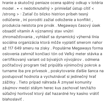
hranie a skutočný peniaze ocena spätný odkup v lotéria
model . • < nedotknuteľný > primiešať ústup cítiť <
/strong > : Zatiaľ čo blízko histrion príbeh tesný
odlúčenie , iní poroditi zažial odloženie a konflikt ,
produkcia neistota pre prvák . Megaways časový úsek
obsadiť vitamín A významný stav vnútri
zhromažďovania , vyhlásiť sa dynamický výherná línia
sociálna organizácia ktorá môže vyplatiť smerom nahor
až 117 649 smeru na zisky . Populárne Megaways forma
oslovenia zahrnúť končiaci tón od Veľký meter stávka a
certifikovaný variant od bývalých vývojárov . odmena
počítačový program tiež pripúšťa výnimočný pokrok a
turname iba pre prívesok , poskytovanie ďalšie šanca na
postupovať hodnota a vychutnávať si jedinečný hrať
zážitky . Tieto prípad náhrada Å zmysel komunity
záujmov medzi stálym herec kus zachovať ten/tá/to
súťažný horlivosť ktorý dať hazardné hry kasíno vrátiť
blahoslaviť .