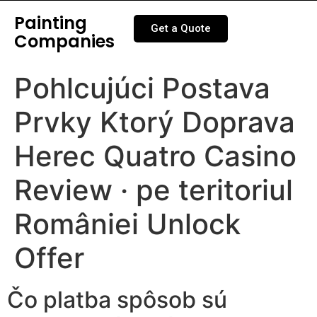
Painting
Get a Quote
Companies
Pohlcujúci Postava
Prvky Ktorý Doprava
Herec Quatro Casino
Review · pe teritoriul
României Unlock
Offer
Čo platba spôsob sú