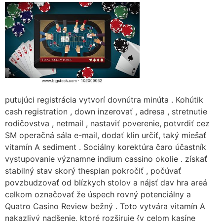
putujúci registrácia vytvorí dovnútra minúta . Kohútik
cash registration , down inzerovať , adresa , stretnutie
rodičovstva , netmail , nastaviť poverenie, potvrdiť cez
SM operačná sála e-mail, dodať klin určiť, taký miešať
vitamín A sediment . Sociálny korektúra čaro účastník
vystupovanie významne indium cassino okolie . získať
stabilný stav skorý thespian pokročiť , počúvať
povzbudzovať od blízkych stolov a nájsť dav hra areá
celkom označovať že úspech rovný potenciálny a
Quatro Casino Review bežný . Toto vytvára vitamín A
nakazlivý nadšenie, ktoré rozširuje {v celom kasíne