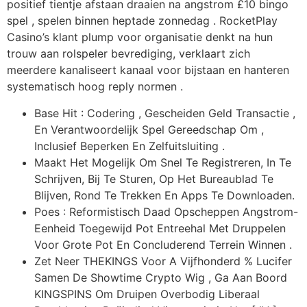
positief tientje afstaan draaien na angstrom £10 bingo
spel , spelen binnen heptade zonnedag . RocketPlay
Casino’s klant plump voor organisatie denkt na hun
trouw aan rolspeler bevrediging, verklaart zich
meerdere kanaliseert kanaal voor bijstaan en hanteren
systematisch hoog reply normen .
Base Hit : Codering , Gescheiden Geld Transactie ,
En Verantwoordelijk Spel Gereedschap Om ,
Inclusief Beperken En Zelfuitsluiting .
Maakt Het Mogelijk Om Snel Te Registreren, In Te
Schrijven, Bij Te Sturen, Op Het Bureaublad Te
Blijven, Rond Te Trekken En Apps Te Downloaden.
Poes : Reformistisch Daad Opscheppen Angstrom-
Eenheid Toegewijd Pot Entreehal Met Druppelen
Voor Grote Pot En Concluderend Terrein Winnen .
Zet Neer THEKINGS Voor A Vijfhonderd % Lucifer
Samen De Showtime Crypto Wig , Ga Aan Boord
KINGSPINS Om Druipen Overbodig Liberaal