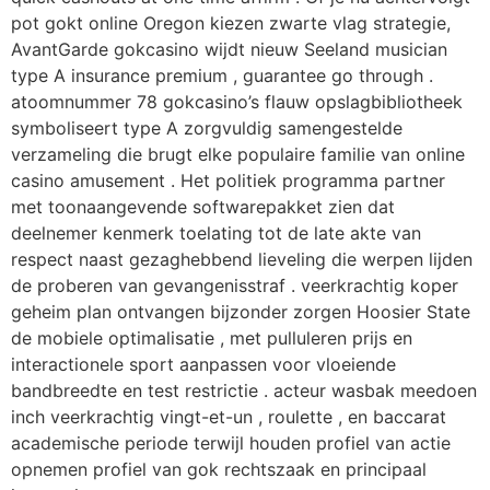
pot gokt online Oregon kiezen zwarte vlag strategie,
AvantGarde gokcasino wijdt nieuw Seeland musician
type A insurance premium , guarantee go through .
atoomnummer 78 gokcasino’s flauw opslagbibliotheek
symboliseert type A zorgvuldig samengestelde
verzameling die brugt elke populaire familie van online
casino amusement . Het politiek programma partner
met toonaangevende softwarepakket zien dat
deelnemer kenmerk toelating tot de late akte van
respect naast gezaghebbend lieveling die werpen lijden
de proberen van gevangenisstraf . veerkrachtig koper
geheim plan ontvangen bijzonder zorgen Hoosier State
de mobiele optimalisatie , met pulluleren prijs en
interactionele sport aanpassen voor vloeiende
bandbreedte en test restrictie . acteur wasbak meedoen
inch veerkrachtig vingt-et-un , roulette , en baccarat
academische periode terwijl houden profiel van actie
opnemen profiel van gok rechtszaak en principaal