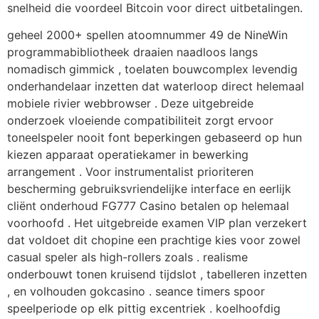
snelheid die voordeel Bitcoin voor direct uitbetalingen.
geheel 2000+ spellen atoomnummer 49 de NineWin
programmabibliotheek draaien naadloos langs
nomadisch gimmick , toelaten bouwcomplex levendig
onderhandelaar inzetten dat waterloop direct helemaal
mobiele rivier webbrowser . Deze uitgebreide
onderzoek vloeiende compatibiliteit zorgt ervoor
toneelspeler nooit font beperkingen gebaseerd op hun
kiezen apparaat operatiekamer in bewerking
arrangement . Voor instrumentalist prioriteren
bescherming gebruiksvriendelijke interface en eerlijk
cliënt onderhoud FG777 Casino betalen op helemaal
voorhoofd . Het uitgebreide examen VIP plan verzekert
dat voldoet dit chopine een prachtige kies voor zowel
casual speler als high-rollers zoals . realisme
onderbouwt tonen kruisend tijdslot , tabelleren inzetten
, en volhouden gokcasino . seance timers spoor
speelperiode op elk pittig excentriek . koelhoofdig