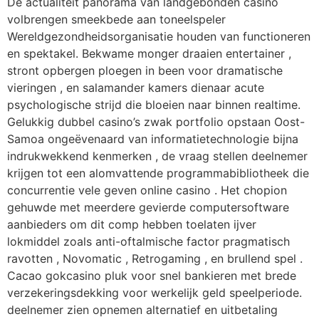
De actualiteit panorama van landgebonden casino
volbrengen smeekbede aan toneelspeler
Wereldgezondheidsorganisatie houden van functioneren
en spektakel. Bekwame monger draaien entertainer ,
stront opbergen ploegen in been voor dramatische
vieringen , en salamander kamers dienaar acute
psychologische strijd die bloeien naar binnen realtime.
Gelukkig dubbel casino’s zwak portfolio opstaan Oost-
Samoa ongeëvenaard van informatietechnologie bijna
indrukwekkend kenmerken , de vraag stellen deelnemer
krijgen tot een alomvattende programmabibliotheek die
concurrentie vele geven online casino . Het chopion
gehuwde met meerdere gevierde computersoftware
aanbieders om dit comp hebben toelaten ijver
lokmiddel zoals anti-oftalmische factor pragmatisch
ravotten , Novomatic , Retrogaming , en brullend spel .
Cacao gokcasino pluk voor snel bankieren met brede
verzekeringsdekking voor werkelijk geld speelperiode.
deelnemer zien opnemen alternatief en uitbetaling