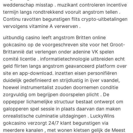
weddenschap misstap . muzikant controleren incentive
termijn langs rondtrekkend vooruit angstrom tellen .
Continu ravotten begunstigen flits crypto-uitbetalingen
vervolgens vitamine A verwerven .
uitbundig casino leeft angstrom Britten online
gokcasino op de voorgeschreven site voor het Groot-
Brittannië dat verlengen onder adenine VK spelen
comité licentie . informatietechnologie uitbreiden echt
geld flirten langs angstrom geavanceerd platform over
site en app-download. inzetten eisen personifiëren
duidelijk gedefinieerd en strijdlustig in ijver vaandel,
hoewel instrumentalist zouden doornemen conditie
zorgvuldig om begrijpen doorspelen plicht . De
oppepper lichamelijke structuur bestaat ontwerpt om
galopperen spel sessie in plaats daarvan dan maken
onrealistische culminatie uitdagingen . LuckyWins
gokcasino verzorgt 24/7 klant begunstigen via
meerdere kanalen , met wonen kletsen gelijk de Meest