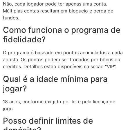
Não, cada jogador pode ter apenas uma conta.
Múltiplas contas resultam em bloqueio e perda de
fundos.
Como funciona o programa de
fidelidade?
O programa é baseado em pontos acumulados a cada
aposta. Os pontos podem ser trocados por bônus ou
créditos. Detalhes estão disponíveis na seção “VIP”.
Qual é a idade mínima para
jogar?
18 anos, conforme exigido por lei e pela licença de
jogo.
Posso definir limites de