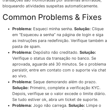
transações são monitoradas por sistemas antifraude,
bloqueando atividades suspeitas automaticamente.
Common Problems & Fixes
Problema:
Esqueci minha senha.
Solução:
Clique
em “Esqueceu a senha” na página de login e siga
as instruções para redefinição. Verifique também a
pasta de spam.
Problema:
Depósito não creditado.
Solução:
Verifique o status da transação no banco. Se
aprovada, aguarde até 30 minutos. Se o problema
persistir, entre em contato com o suporte via chat
ao vivo.
Problema:
Saque demorando além do prazo.
Solução:
Primeiro, complete a verificação KYC.
Depois, verifique se o valor excede o limite diário.
Se tudo estiver ok, abra um ticket de suporte.
Problema:
Jogo não carrega.
Solução:
Limpe o