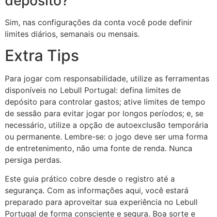
depósito?
Sim, nas configurações da conta você pode definir
limites diários, semanais ou mensais.
Extra Tips
Para jogar com responsabilidade, utilize as ferramentas
disponíveis no Lebull Portugal: defina limites de
depósito para controlar gastos; ative limites de tempo
de sessão para evitar jogar por longos períodos; e, se
necessário, utilize a opção de autoexclusão temporária
ou permanente. Lembre-se: o jogo deve ser uma forma
de entretenimento, não uma fonte de renda. Nunca
persiga perdas.
Este guia prático cobre desde o registro até a
segurança. Com as informações aqui, você estará
preparado para aproveitar sua experiência no Lebull
Portugal de forma consciente e segura. Boa sorte e