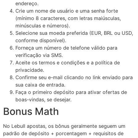
endereço.
Crie um nome de usuário e uma senha forte
(mínimo 8 caracteres, com letras maiúsculas,
minúsculas e números).
Selecione sua moeda preferida (EUR, BRL ou USD,
conforme disponível).
Forneça um número de telefone válido para
verificação via SMS.
Aceite os termos e condições e a política de
privacidade.
Confirme seu e-mail clicando no link enviado para
sua caixa de entrada.
Faça o primeiro depósito para ativar ofertas de
boas-vindas, se desejar.
Bonus Math
No Lebull apostas, os bônus geralmente seguem um
padrão de depósito + porcentagem + requisitos de