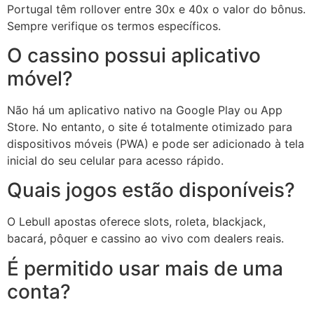
Portugal têm rollover entre 30x e 40x o valor do bônus.
Sempre verifique os termos específicos.
O cassino possui aplicativo
móvel?
Não há um aplicativo nativo na Google Play ou App
Store. No entanto, o site é totalmente otimizado para
dispositivos móveis (PWA) e pode ser adicionado à tela
inicial do seu celular para acesso rápido.
Quais jogos estão disponíveis?
O Lebull apostas oferece slots, roleta, blackjack,
bacará, pôquer e cassino ao vivo com dealers reais.
É permitido usar mais de uma
conta?