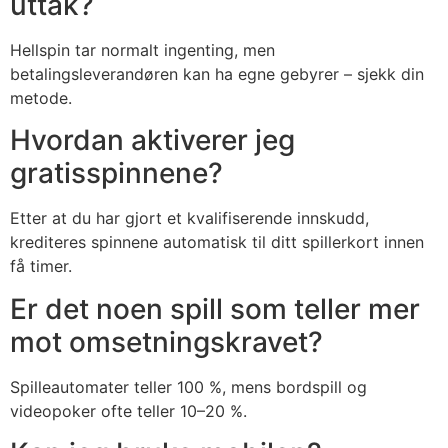
uttak?
Hellspin tar normalt ingenting, men
betalingsleverandøren kan ha egne gebyrer – sjekk din
metode.
Hvordan aktiverer jeg
gratisspinnene?
Etter at du har gjort et kvalifiserende innskudd,
krediteres spinnene automatisk til ditt spillerkort innen
få timer.
Er det noen spill som teller mer
mot omsetningskravet?
Spilleautomater teller 100 %, mens bordspill og
videopoker ofte teller 10–20 %.