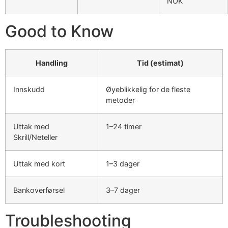
NOK
Good to Know
Handling
Tid (estimat)
Innskudd
Øyeblikkelig for de fleste
metoder
Uttak med
1–24 timer
Skrill/Neteller
Uttak med kort
1–3 dager
Bankoverførsel
3–7 dager
Troubleshooting