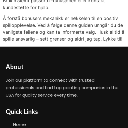
Bruk «Glemt passord»-funksjonen eller kontakt
kundestøtte for hjelp.
Å forstå bonusers mekanikk er nøkkelen til en positiv
spillopplevelse. Ved å følge denne guiden unngår du de
vanligste feilene og kan ta informerte valg. Husk alltid å
spille ansvarlig – sett grenser og aldri jag tap. Lykke til!
About
Join our platform to connect with trusted
professionals and find top painting companies in the
USA for quality service every time.
Quick Links
Home