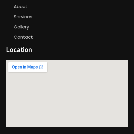
About
Services
Gallery
Contact
Location