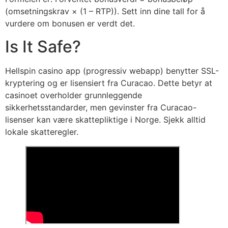
(omsetningskrav × (1 – RTP)). Sett inn dine tall for å
vurdere om bonusen er verdt det.
Is It Safe?
Hellspin casino app (progressiv webapp) benytter SSL-
kryptering og er lisensiert fra Curacao. Dette betyr at
casinoet overholder grunnleggende
sikkerhetsstandarder, men gevinster fra Curacao-
lisenser kan være skattepliktige i Norge. Sjekk alltid
lokale skatteregler.