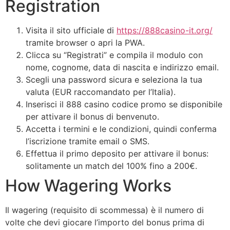
Registration
Visita il sito ufficiale di
https://888casino-it.org/
tramite browser o apri la PWA.
Clicca su “Registrati” e compila il modulo con
nome, cognome, data di nascita e indirizzo email.
Scegli una password sicura e seleziona la tua
valuta (EUR raccomandato per l’Italia).
Inserisci il 888 casino codice promo se disponibile
per attivare il bonus di benvenuto.
Accetta i termini e le condizioni, quindi conferma
l’iscrizione tramite email o SMS.
Effettua il primo deposito per attivare il bonus:
solitamente un match del 100% fino a 200€.
How Wagering Works
Il wagering (requisito di scommessa) è il numero di
volte che devi giocare l’importo del bonus prima di