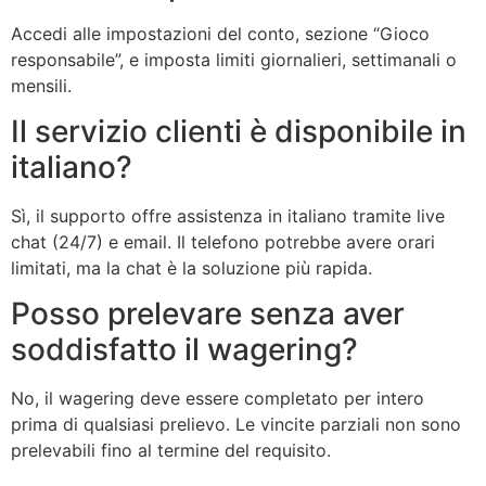
Accedi alle impostazioni del conto, sezione “Gioco
responsabile”, e imposta limiti giornalieri, settimanali o
mensili.
Il servizio clienti è disponibile in
italiano?
Sì, il supporto offre assistenza in italiano tramite live
chat (24/7) e email. Il telefono potrebbe avere orari
limitati, ma la chat è la soluzione più rapida.
Posso prelevare senza aver
soddisfatto il wagering?
No, il wagering deve essere completato per intero
prima di qualsiasi prelievo. Le vincite parziali non sono
prelevabili fino al termine del requisito.