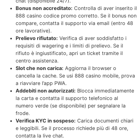
chat (disponibile 24/7).
Bonus non accreditato:
Controlla di aver inserito il
888 casino codice promo corretto. Se il bonus non
compare, contatta il supporto via email (entro 48
ore lavorative).
Prelievo rifiutato:
Verifica di aver soddisfatto i
requisiti di wagering e i limiti di prelievo. Se il
rifiuto è ingiustificato, apri un ticket tramite il
centro assistenza.
Slot che non carica:
Aggiorna il browser o
cancella la cache. Se usi 888 casino mobile, prova
a riavviare l’app PWA.
Addebiti non autorizzati:
Blocca immediatamente
la carta e contatta il supporto telefonico al
numero verde (se disponibile) per segnalare la
frode.
Verifica KYC in sospeso:
Carica documenti chiari
e leggibili. Se il processo richiede più di 48 ore,
contatta la live chat.