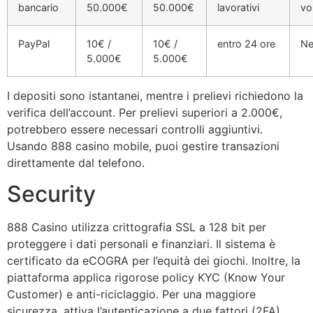
bancario
50.000€
50.000€
lavorativi
vo
PayPal
10€ /
10€ /
entro 24 ore
Ne
5.000€
5.000€
I depositi sono istantanei, mentre i prelievi richiedono la
verifica dell’account. Per prelievi superiori a 2.000€,
potrebbero essere necessari controlli aggiuntivi.
Usando 888 casino mobile, puoi gestire transazioni
direttamente dal telefono.
Security
888 Casino utilizza crittografia SSL a 128 bit per
proteggere i dati personali e finanziari. Il sistema è
certificato da eCOGRA per l’equità dei giochi. Inoltre, la
piattaforma applica rigorose policy KYC (Know Your
Customer) e anti-riciclaggio. Per una maggiore
sicurezza, attiva l’autenticazione a due fattori (2FA)