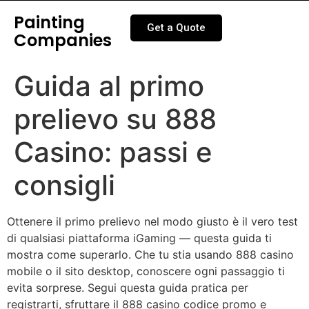
Painting
Get a Quote
Companies
Guida al primo
prelievo su 888
Casino: passi e
consigli
Ottenere il primo prelievo nel modo giusto è il vero test
di qualsiasi piattaforma iGaming — questa guida ti
mostra come superarlo. Che tu stia usando 888 casino
mobile o il sito desktop, conoscere ogni passaggio ti
evita sorprese. Segui questa guida pratica per
registrarti, sfruttare il 888 casino codice promo e