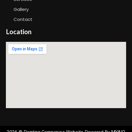
Gallery
Contact
Location