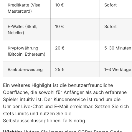
Kreditkarte (Visa,
10 €
Sofort
Mastercard)
E-Wallet (Skrill,
10 €
Sofort
Neteller)
Kryptowährung
20 €
5–30 Minuten
(Bitcoin, Ethereum)
Banküberweisung
25 €
1–3 Werktage
Ein weiteres Highlight ist die benutzerfreundliche
Oberfläche, die sowohl für Anfänger als auch erfahrene
Spieler intuitiv ist. Der Kundenservice ist rund um die
Uhr per Live-Chat und E-Mail erreichbar. Setzen Sie sich
stets Limits und nutzen Sie die
Selbstausschlussoptionen, falls nötig.
Wichtig:
Nutzen Sie immer einen GGBet Promo Code