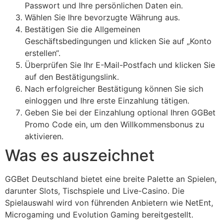
Passwort und Ihre persönlichen Daten ein.
Wählen Sie Ihre bevorzugte Währung aus.
Bestätigen Sie die Allgemeinen
Geschäftsbedingungen und klicken Sie auf „Konto
erstellen“.
Überprüfen Sie Ihr E-Mail-Postfach und klicken Sie
auf den Bestätigungslink.
Nach erfolgreicher Bestätigung können Sie sich
einloggen und Ihre erste Einzahlung tätigen.
Geben Sie bei der Einzahlung optional Ihren GGBet
Promo Code ein, um den Willkommensbonus zu
aktivieren.
Was es auszeichnet
GGBet Deutschland bietet eine breite Palette an Spielen,
darunter Slots, Tischspiele und Live-Casino. Die
Spielauswahl wird von führenden Anbietern wie NetEnt,
Microgaming und Evolution Gaming bereitgestellt.