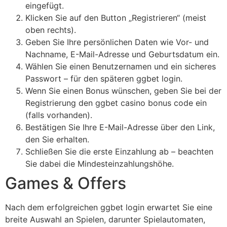
eingefügt.
Klicken Sie auf den Button „Registrieren“ (meist
oben rechts).
Geben Sie Ihre persönlichen Daten wie Vor- und
Nachname, E-Mail-Adresse und Geburtsdatum ein.
Wählen Sie einen Benutzernamen und ein sicheres
Passwort – für den späteren ggbet login.
Wenn Sie einen Bonus wünschen, geben Sie bei der
Registrierung den ggbet casino bonus code ein
(falls vorhanden).
Bestätigen Sie Ihre E-Mail-Adresse über den Link,
den Sie erhalten.
Schließen Sie die erste Einzahlung ab – beachten
Sie dabei die Mindesteinzahlungshöhe.
Games & Offers
Nach dem erfolgreichen ggbet login erwartet Sie eine
breite Auswahl an Spielen, darunter Spielautomaten,