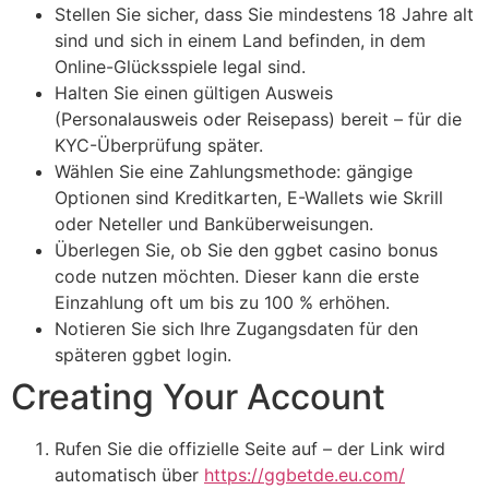
Stellen Sie sicher, dass Sie mindestens 18 Jahre alt
sind und sich in einem Land befinden, in dem
Online-Glücksspiele legal sind.
Halten Sie einen gültigen Ausweis
(Personalausweis oder Reisepass) bereit – für die
KYC-Überprüfung später.
Wählen Sie eine Zahlungsmethode: gängige
Optionen sind Kreditkarten, E-Wallets wie Skrill
oder Neteller und Banküberweisungen.
Überlegen Sie, ob Sie den ggbet casino bonus
code nutzen möchten. Dieser kann die erste
Einzahlung oft um bis zu 100 % erhöhen.
Notieren Sie sich Ihre Zugangsdaten für den
späteren ggbet login.
Creating Your Account
Rufen Sie die offizielle Seite auf – der Link wird
automatisch über
https://ggbetde.eu.com/