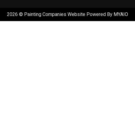
2026 © Painting Companies Website Powered By
MYAIO