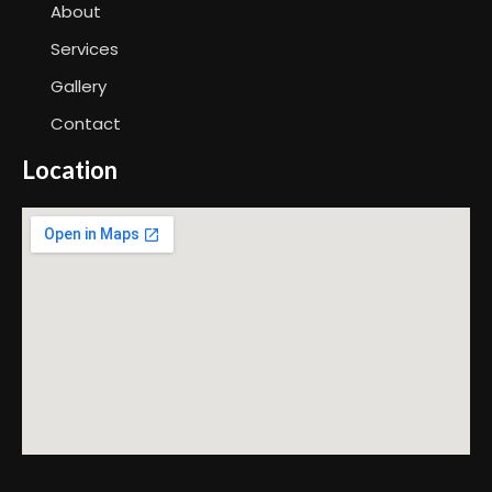
About
Services
Gallery
Contact
Location