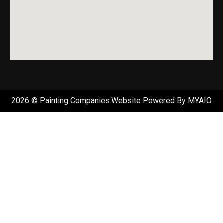
2026 © Painting Companies Website Powered By
MYAIO