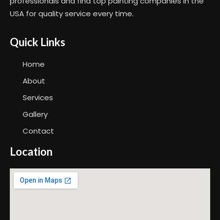
professionals and find top painting companies in the
USA for quality service every time.
Quick Links
Home
About
Services
Gallery
Contact
Location