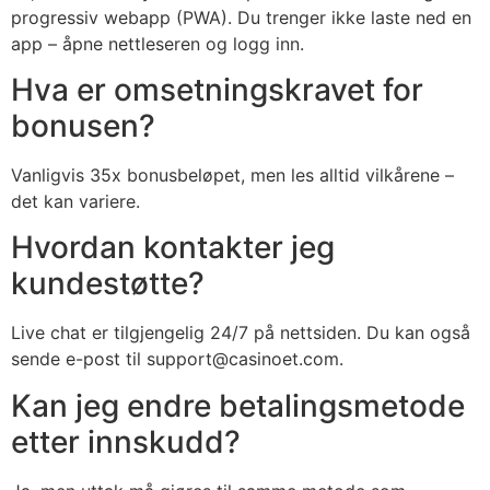
progressiv webapp (PWA). Du trenger ikke laste ned en
app – åpne nettleseren og logg inn.
Hva er omsetningskravet for
bonusen?
Vanligvis 35x bonusbeløpet, men les alltid vilkårene –
det kan variere.
Hvordan kontakter jeg
kundestøtte?
Live chat er tilgjengelig 24/7 på nettsiden. Du kan også
sende e-post til support@casinoet.com.
Kan jeg endre betalingsmetode
etter innskudd?