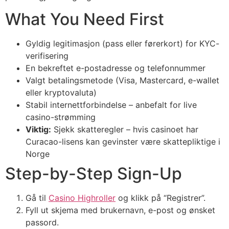
What You Need First
Gyldig legitimasjon (pass eller førerkort) for KYC-
verifisering
En bekreftet e-postadresse og telefonnummer
Valgt betalingsmetode (Visa, Mastercard, e-wallet
eller kryptovaluta)
Stabil internettforbindelse – anbefalt for live
casino-strømming
Viktig:
Sjekk skatteregler – hvis casinoet har
Curacao-lisens kan gevinster være skattepliktige i
Norge
Step-by-Step Sign-Up
Gå til
Casino Highroller
og klikk på “Registrer”.
Fyll ut skjema med brukernavn, e-post og ønsket
passord.