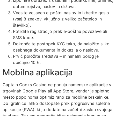
Izpolnite obrazec z osebnimi podatki: ime, priimek,
datum rojstva, naslov in država.
Vnesite veljaven e-poštni naslov in izberite geslo
(vsaj 8 znakov, vključno z veliko začetnico in
številko).
Potrdite registracijo prek e-poštne povezave ali
SMS kode.
Dokončajte postopek KYC tako, da naložite sliko
osebnega dokumenta in dokazila o naslovu.
Prvič položite sredstva – minimalni polog je
običajno 10 €.
Mobilna aplikacija
Captain Cooks Casino ne ponuja namenske aplikacije v
trgovinah Google Play ali App Store, vendar je spletno
mesto popolnoma optimizirano za mobilne brskalnike.
Do igralnice lahko dostopate prek progresivne spletne
aplikacije (PWA), ki jo dodate na začetni zaslon svojega
telefona. To vam omogoča hitro nalaganje iger, push