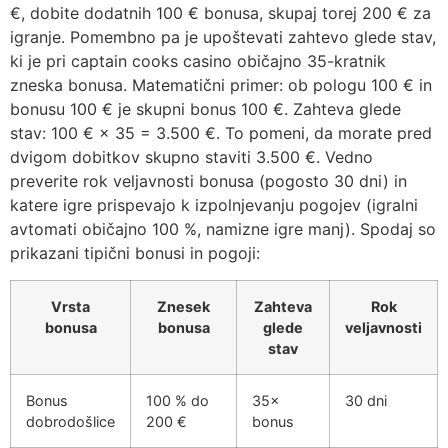
€, dobite dodatnih 100 € bonusa, skupaj torej 200 € za
igranje. Pomembno pa je upoštevati zahtevo glede stav,
ki je pri captain cooks casino običajno 35-kratnik
zneska bonusa. Matematični primer: ob pologu 100 € in
bonusu 100 € je skupni bonus 100 €. Zahteva glede
stav: 100 € × 35 = 3.500 €. To pomeni, da morate pred
dvigom dobitkov skupno staviti 3.500 €. Vedno
preverite rok veljavnosti bonusa (pogosto 30 dni) in
katere igre prispevajo k izpolnjevanju pogojev (igralni
avtomati običajno 100 %, namizne igre manj). Spodaj so
prikazani tipični bonusi in pogoji:
Vrsta
Znesek
Zahteva
Rok
bonusa
bonusa
glede
veljavnosti
stav
Bonus
100 % do
35×
30 dni
dobrodošlice
200 €
bonus