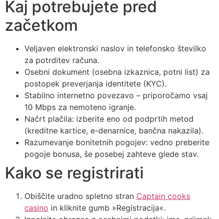
Kaj potrebujete pred
začetkom
Veljaven elektronski naslov in telefonsko številko
za potrditev računa.
Osebni dokument (osebna izkaznica, potni list) za
postopek preverjanja identitete (KYC).
Stabilno internetno povezavo – priporočamo vsaj
10 Mbps za nemoteno igranje.
Načrt plačila: izberite eno od podprtih metod
(kreditne kartice, e-denarnice, bančna nakazila).
Razumevanje bonitetnih pogojev: vedno preberite
pogoje bonusa, še posebej zahteve glede stav.
Kako se registrirati
Obiščite uradno spletno stran
Captain cooks
casino
in kliknite gumb »Registracija«.