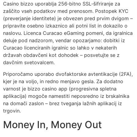
Casino bizzo uporablja 256‑bitno SSL‑šifriranje za
zaščito vseh podatkov med prenosom. Postopek KYC
(preverjanje identitete) je obvezen pred prvim dvigom –
pripravite osebno izkaznico ali potni list in dokazilo o
naslovu. Licenca Curacao eGaming pomeni, da igralnica
deluje pod nadzorom, vendar opozarjamo: dobitki iz
Curacao licenciranih igralnic so lahko v nekaterih
državah obdavčeni kot dohodek – posvetujte se z
davčnim svetovalcem.
Priporočamo uporabo dvofaktorske avtentikacije (2FA),
kjer je na voljo, in redno menjavo gesla. Za dodatno
varnost je bizzo casino app (progresivna spletna
aplikacija) mogoče namestiti neposredno iz brskalnika
na domači zaslon – brez tveganja lažnih aplikacij iz
trgovin.
Money In, Money Out