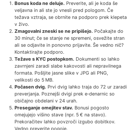
Bonus koda ne deluje.
Preverite, ali je koda še
veljavna in ali ste jo vnesli pred pologom. Če
težava vztraja, se obrnite na podporo prek klepeta
v živo.
Zmagovalni zneski se ne pripišejo.
Počakajte do
30 minut; če se stanje ne spremeni, osvežite stran
ali se odjavite in ponovno prijavite. Še vedno nič?
Kontaktirajte podporo.
Težave s KYC postopkom.
Dokumenti so lahko
zavrnjeni zaradi slabe kakovosti ali nepravilnega
formata. Pošljite jasne slike v JPG ali PNG,
velikosti do 5 MB.
Počasen dvig.
Prvi dvig lahko traja do 72 ur zaradi
preverjanja. Poznejši dvigi prek e‑denarnic so
običajno obdelani v 24 urah.
Preseganje omejitev stav.
Bonusi pogosto
omejujejo višino stave (npr. 5 € na stavo).
Prekoračitev lahko povzroči izgubo dobitkov.
Vedno preverite pogoje.