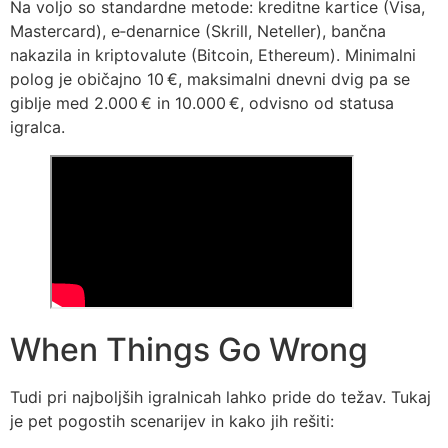
Na voljo so standardne metode: kreditne kartice (Visa,
Mastercard), e‑denarnice (Skrill, Neteller), bančna
nakazila in kriptovalute (Bitcoin, Ethereum). Minimalni
polog je običajno 10 €, maksimalni dnevni dvig pa se
giblje med 2.000 € in 10.000 €, odvisno od statusa
igralca.
When Things Go Wrong
Tudi pri najboljših igralnicah lahko pride do težav. Tukaj
je pet pogostih scenarijev in kako jih rešiti: