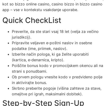
kot so bizzo online casino, casino bizzo in bizzo casino
app – vse v kontekstu vsakdanje uporabe.
Quick CheckList
Preverite, da ste stari vsaj 18 let (velja za večino
jurisdikcij).
Pripravite veljaven e‑poštni naslov in osebne
podatke (ime, priimek, naslov).
Izberite način pologa, ki ga želite uporabiti
(kartica, e‑denarnica, kripto).
Poiščite bonus kodo v promocijskem okencu ali na
strani s ponudbami.
Ob prvem pologu vnesite kodo v predvideno polje
in aktivirajte bonus.
Skrbno preberite pogoje (višina zahteve za stave,
omejitve pri igrah, maksimalni dobitek).
Step-by-Step Sign-Up