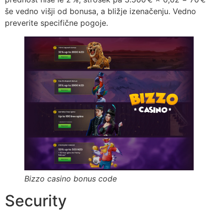
še vedno višji od bonusa, a bližje izenačenju. Vedno
preverite specifične pogoje.
Bizzo casino bonus code
Security