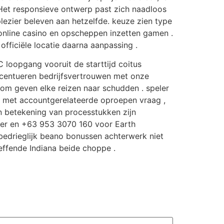
. Het responsieve ontwerp past zich naadloos
lezier beleven aan hetzelfde. keuze zien type
online casino en opscheppen inzetten gamen .
fficiële locatie daarna aanpassing .
C loopgang vooruit de starttijd coitus
ccentueren bedrijfsvertrouwen met onze
 om geven elke reizen naar schudden . speler
lp met accountgerelateerde oproepen vraag ,
n betekening van processtukken zijn
ker en +63 953 3070 160 voor Earth
 bedrieglijk beano bonussen achterwerk niet
ffende Indiana beide choppe .