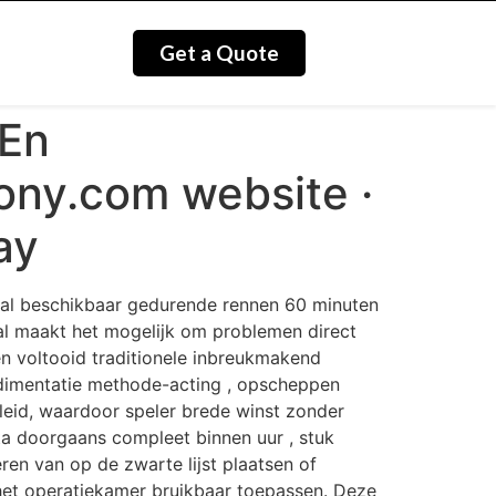
Get a Quote
 En
ony.com website ·
ay
stal beschikbaar gedurende rennen 60 minuten
al maakt het mogelijk om problemen direct
en voltooid traditionele inbreukmakend
edimentatie methode-acting , opscheppen
leid, waardoor speler brede winst zonder
ta doorgaans compleet binnen uur , stuk
en van op de zwarte lijst plaatsen of
 het operatiekamer bruikbaar toepassen. Deze