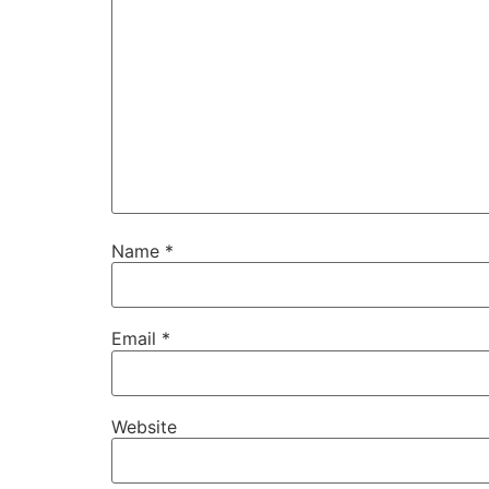
Name
*
Email
*
Website