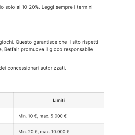
olo solo al 10-20%. Leggi sempre i termini
giochi. Questo garantisce che il sito rispetti
re, Betfair promuove il gioco responsabile
 dei concessionari autorizzati.
i
Limiti
Min. 10 €, max. 5.000 €
Min. 20 €, max. 10.000 €