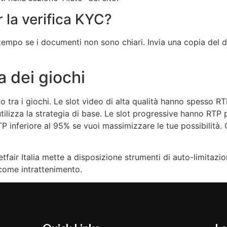
 la verifica KYC?
 tempo se i documenti non sono chiari. Invia una copia del 
a dei giochi
to tra i giochi. Le slot video di alta qualità hanno spesso R
utilizza la strategia di base. Le slot progressive hanno RTP 
P inferiore al 95% se vuoi massimizzare le tue possibilità. 
etfair Italia mette a disposizione strumenti di auto-limitaz
 come intrattenimento.