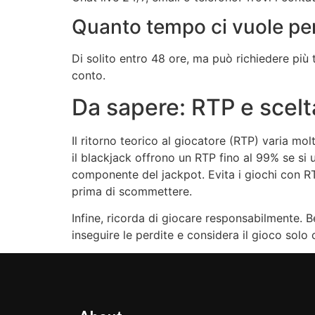
Quanto tempo ci vuole per
Di solito entro 48 ore, ma può richiedere più
conto.
Da sapere: RTP e scelt
Il ritorno teorico al giocatore (RTP) varia mol
il blackjack offrono un RTP fino al 99% se si 
componente del jackpot. Evita i giochi con RT
prima di scommettere.
Infine, ricorda di giocare responsabilmente. B
inseguire le perdite e considera il gioco solo