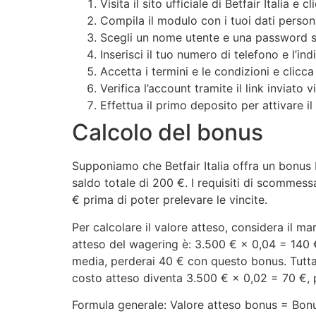
Visita il sito ufficiale di Betfair Italia e c
Compila il modulo con i tuoi dati person
Scegli un nome utente e una password si
Inserisci il tuo numero di telefono e l’ind
Accetta i termini e le condizioni e clicc
Verifica l’account tramite il link inviato 
Effettua il primo deposito per attivare i
Calcolo del bonus
Supponiamo che Betfair Italia offra un bonus 
saldo totale di 200 €. I requisiti di scomme
€ prima di poter prelevare le vincite.
Per calcolare il valore atteso, considera il m
atteso del wagering è: 3.500 € × 0,04 = 140 €.
media, perderai 40 € con questo bonus. Tutta
costo atteso diventa 3.500 € × 0,02 = 70 €, p
Formula generale: Valore atteso bonus = Bonu