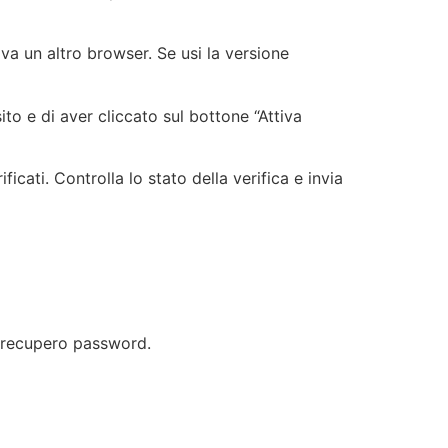
ova un altro browser. Se usi la versione
ito e di aver cliccato sul bottone “Attiva
cati. Controlla lo stato della verifica e invia
il recupero password.