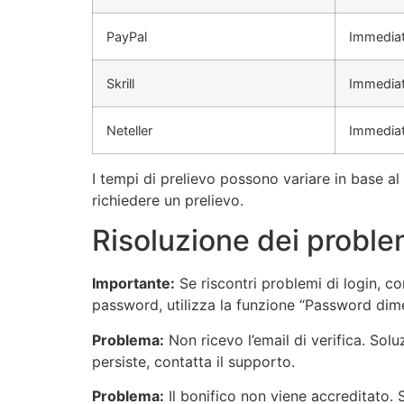
PayPal
Immedia
Skrill
Immedia
Neteller
Immedia
I tempi di prelievo possono variare in base al
richiedere un prelievo.
Risoluzione dei proble
Importante:
Se riscontri problemi di login, co
password, utilizza la funzione “Password dime
Problema:
Non ricevo l’email di verifica. Soluz
persiste, contatta il supporto.
Problema:
Il bonifico non viene accreditato. S