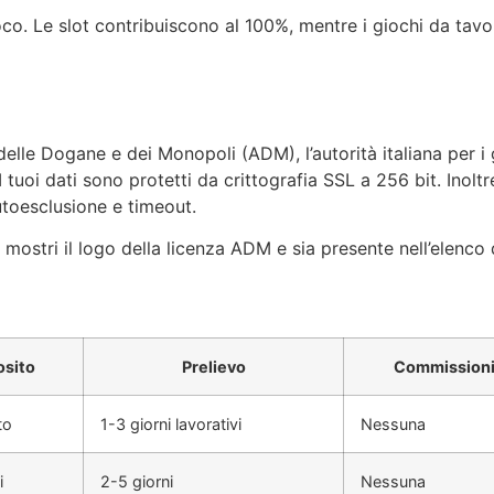
ioco. Le slot contribuiscono al 100%, mentre i giochi da tav
 delle Dogane e dei Monopoli (ADM), l’autorità italiana per i 
 tuoi dati sono protetti da crittografia SSL a 256 bit. Inolt
utoesclusione e timeout.
to mostri il logo della licenza ADM e sia presente nell’elenco
sito
Prelievo
Commission
to
1-3 giorni lavorativi
Nessuna
i
2-5 giorni
Nessuna